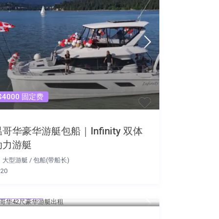
$4000 固定费
哥华豪华游艇包船｜Infinity 双体
动力游艇
大型游艇
/
包船(带船长)
20
$400 每小时