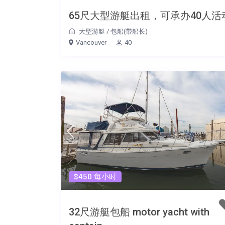
65尺大型游艇出租，可承办40人活
大型游艇
/
包船(带船长)
Vancouver
40
$450 每小时
32尺游艇包船 motor yacht with