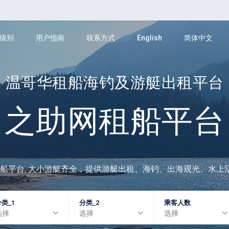
级别
用户指南
联系方式
English
简体中文
温哥华租船海钓及游艇出租平台
之助网租船平台
船平台, 大小游艇齐全，提供游艇出租、海钓、出海观光、水上
分类_1
分类_2
乘客人数
选择
选择
选择