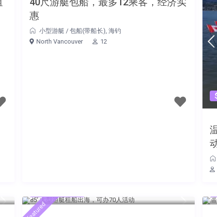
租
40尺游艇包船，最多12乘客，经济实
惠
小型游艇
/
包船(带船长)
,
海钓
North Vancouver
12
温
$1050 每小时
featured