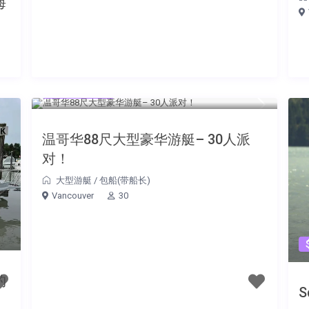
海
$999 每小时
温哥华88尺大型豪华游艇– 30人派
对！
大型游艇
/
包船(带船长)
Vancouver
30
钓
S