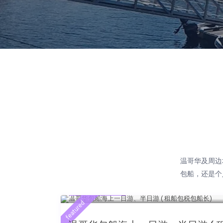
温哥华及周边
包船，还是个
$187.5 每小时
featured