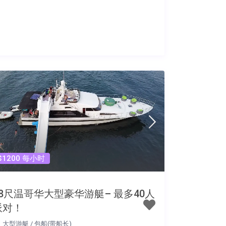
$1200 每小时
88尺温哥华大型豪华游艇– 最多40人
派对！
大型游艇
/
包船(带船长)