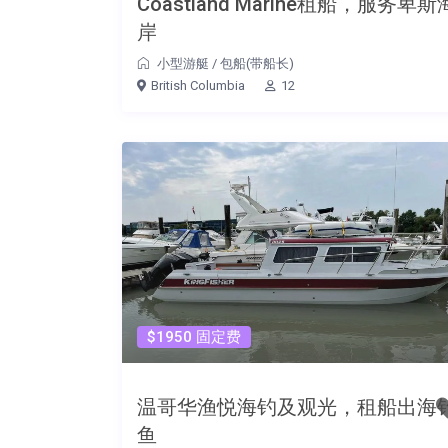
Coastland Marine租船，服务卑斯
岸
小型游艇
/
包船(带船长)
British Columbia
12
$1950 固定费
温哥华渔悦海钓及观光，租船出海
鱼