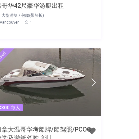
温哥华42尺豪华游艇出租
大型游艇
/
包船(带船长)
Vancouver
1
ured
$300 每人
加拿大温哥华考船牌/船驾照/PCOC
教学及游艇驾驶培训