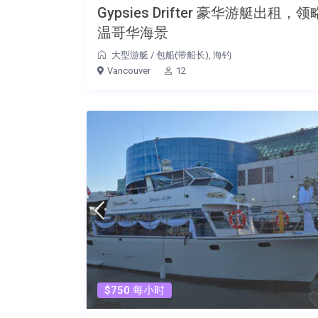
Gypsies Drifter 豪华游艇出租，领
温哥华海景
大型游艇
/
包船(带船长)
,
海钓
Vancouver
12
$750 每小时