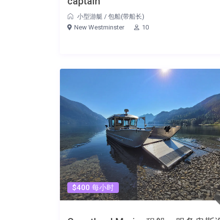
captain
小型游艇
/
包船(带船长)
New Westminster
10
$400 每小时