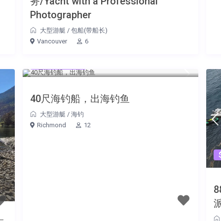
务/Yacht with a Professional
Photographer
大型游艇
/
包船(带船长)
Vancouver
6
$3780 固定费
40尺海钓船，出海钓鱼
大型游艇
/
海钓
Richmond
12