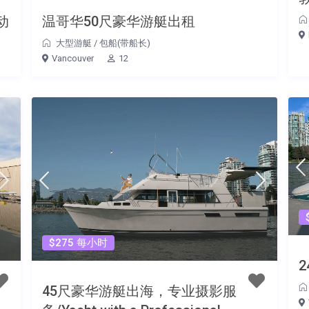
动
温哥华50尺豪华游艇出租
大型游艇
/
包船(带船长)
Vancouver
12
$275 每小时
45尺豪华游艇出海，专业摄影服