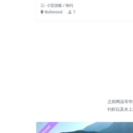
小型游艇
/
海钓
Richmond
7
之助网温哥华
钓虾以及水上
featured