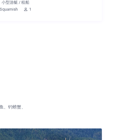
小型游艇
/
租船
Squamish
1
鱼、钓螃蟹、