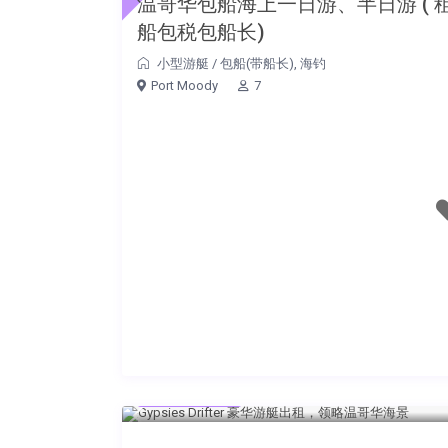
温哥华包船海上一日游、半日游 ( 
船包税包船长)
小型游艇
/
包船(带船长)
,
海钓
Port Moody
7
$500 每小时