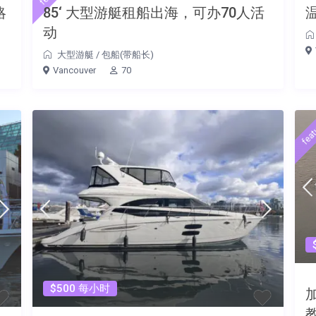
略
85‘ 大型游艇租船出海，可办70人活
动
大型游艇
/
包船(带船长)
Vancouver
70
feat
$500 每小时