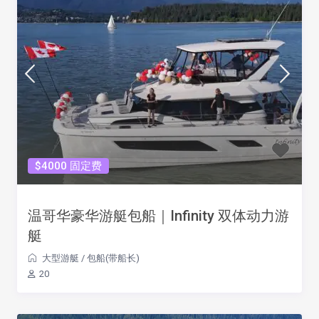
$4000 固定费
温哥华豪华游艇包船｜Infinity 双体动力游
艇
大型游艇
/
包船(带船长)
20