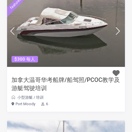
featured
$300 每人
加拿大温哥华考船牌/船驾照/PCOC教学及
游艇驾驶培训
小型游艇
/
培训
Port Moody
6