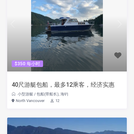
$350 每小时
40尺游艇包船，最多12乘客，经济实惠
小型游艇
/
包船(带船长)
,
海钓
North Vancouver
12