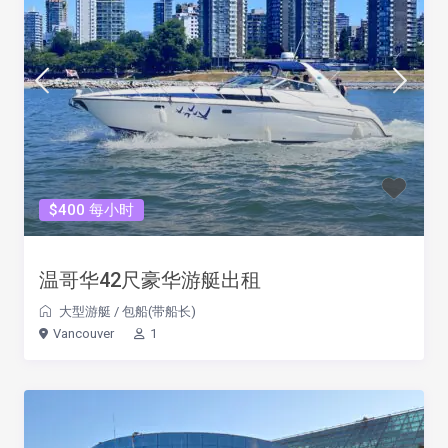
$400 每小时
温哥华42尺豪华游艇出租
大型游艇
/
包船(带船长)
Vancouver
1