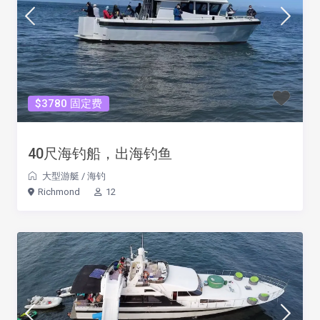
$3780 固定费
40尺海钓船，出海钓鱼
大型游艇
/
海钓
Richmond
12