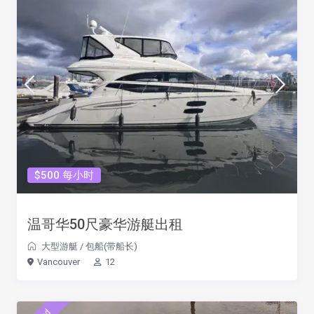
$500 每小时
温哥华50尺豪华游艇出租
大型游艇
/
包船(带船长)
Vancouver
12