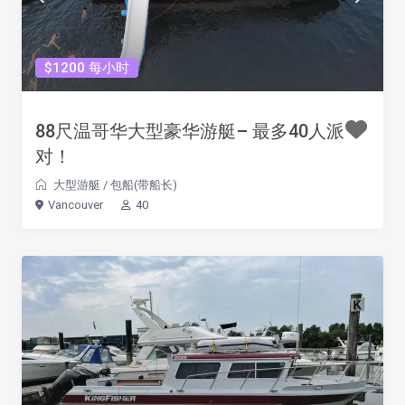
$1200 每小时
88尺温哥华大型豪华游艇– 最多40人派
对！
大型游艇
/
包船(带船长)
Vancouver
40