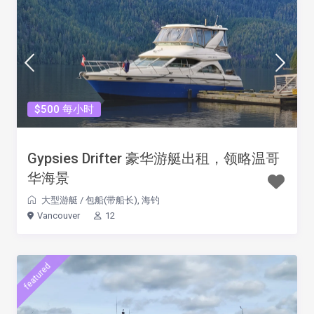
$500 每小时
Gypsies Drifter 豪华游艇出租，领略温哥
华海景
大型游艇
/
包船(带船长)
,
海钓
Vancouver
12
featured