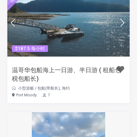
$187.5 每小时
温哥华包船海上一日游、半日游 ( 租船包
税包船长)
小型游艇
/
包船(带船长)
,
海钓
Port Moody
7