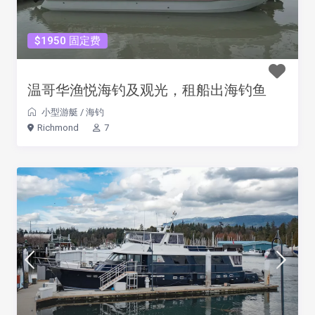
$1950 固定费
温哥华渔悦海钓及观光，租船出海钓鱼
小型游艇
/
海钓
Richmond
7