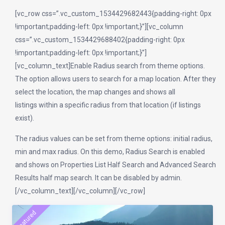
[vc_row css=”.vc_custom_1534429682443{padding-right: 0px
!important;padding-left: 0px !important;}”][vc_column
css=”.vc_custom_1534429688402{padding-right: 0px
!important;padding-left: 0px !important;}”]
[vc_column_text]Enable Radius search from theme options.
The option allows users to search for a map location. After they
select the location, the map changes and shows all
listings within a specific radius from that location (if listings
exist).
The radius values can be set from theme options: initial radius,
min and max radius. On this demo, Radius Search is enabled
and shows on Properties List Half Search and Advanced Search
Results half map search. It can be disabled by admin.
[/vc_column_text][/vc_column][/vc_row]
featured