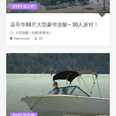
$999 每小时
温哥华88尺大型豪华游艇– 30人派对！
大型游艇
/
包船(带船长)
Vancouver
30
$270 固定费