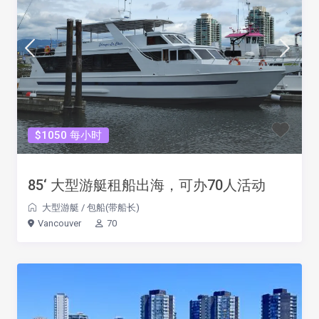
$1050 每小时
85‘ 大型游艇租船出海，可办70人活动
大型游艇
/
包船(带船长)
Vancouver
70